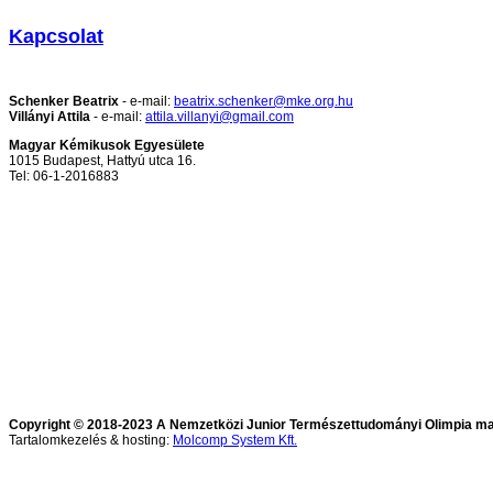
Kapcsolat
Schenker Beatrix
- e-mail:
beatrix.schenker@mke.org.hu
Villányi Attila
- e-mail:
attila.villanyi@gmail.com
Magyar Kémikusok Egyesülete
1015 Budapest, Hattyú utca 16.
Tel: 06-1-2016883
Copyright © 2018-2023 A Nemzetközi Junior Természettudományi Olimpia mag
Tartalomkezelés & hosting:
Molcomp System Kft.